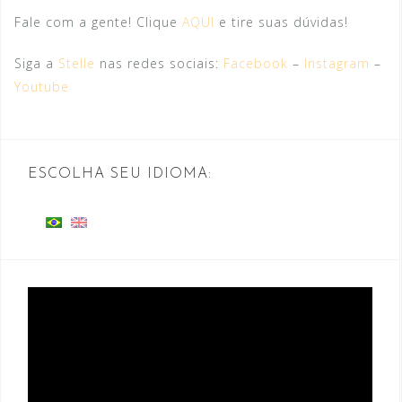
Fale com a gente! Clique ​
AQU​I
​e tire suas dúvidas!
Siga a
Stelle
nas redes sociais:
Facebook
–
Instagram
–
Youtube
ESCOLHA SEU IDIOMA:
Tocador
de
vídeo