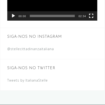
00:00
02:34
SIGA-NOS NO INSTAGRAM
@stellecittadinanzaitaliana
SIGA-NOS NO TWITTER
Tweets by ItalianaStelle