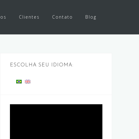
ços
Clientes
Contato
Blog
ESCOLHA SEU IDIOMA:
Tocador
de
vídeo