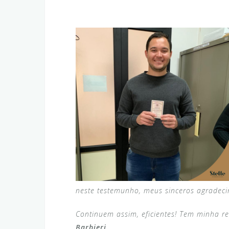
neste testemunho, meus sinceros agradeci
Continuem assim, eficientes!
Tem minha re
Barbieri.