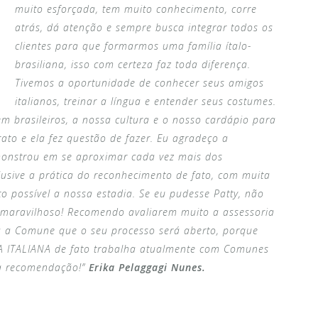
muito esforçada, tem muito conhecimento, corre
atrás, dá atenção e sempre busca integrar todos os
clientes para que formarmos uma família ítalo-
brasiliana, isso com certeza faz toda diferença.
Tivemos a oportunidade de conhecer seus amigos
italianos, treinar a língua e entender seus costumes.
em brasileiros, a nossa cultura e o nosso cardápio para
rato e ela fez questão de fazer. Eu agradeço a
monstrou em se aproximar cada vez mais dos
lusive a prática do reconhecimento de fato, com muita
to possível a nossa estadia. Se eu pudesse Patty, não
do maravilhoso! Recomendo avaliarem muito a assessoria
a a Comune que o seu processo será aberto, porque
ZA ITALIANA de fato trabalha atualmente com Comunes
ha recomendação!”
Erika Pelaggagi Nunes.