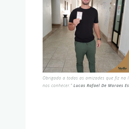
Obrigado a todas as amizades que fiz na 
nos conhecer.”
Lucas Rafael De Moraes Es