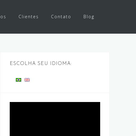
ços
Clientes
Contato
Blog
ESCOLHA SEU IDIOMA:
Tocador
de
vídeo