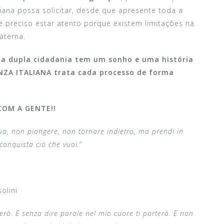
iana possa solicitar, desde que apresente toda a
é preciso estar atento porque existem limitações na
aterna.
 a dupla cidadania tem um sonho e uma história
NZA ITALIANA
trata cada processo de forma
OM A GENTE!!
rua, non piangere, non tornare indietro, ma prendi in
 conquista ciò che vuoi.
”
olini
erò. E senza dire parole nel mio cuore ti porterò. E non