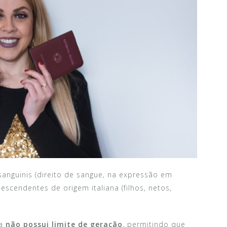
 sanguinis (direito de sangue, na expressão em
descendentes de origem italiana (filhos, netos,
la
não possui limite de geração
, permitindo que