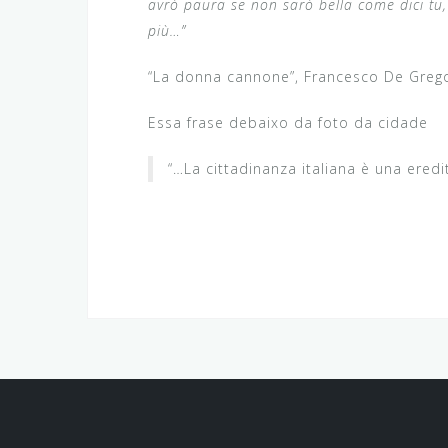
avrò paura se non sarò bella come dici tu
più…”
“La donna cannone”, Francesco De Grego
Essa frase debaixo da foto da cidade
“…La cittadinanza italiana è una eredi