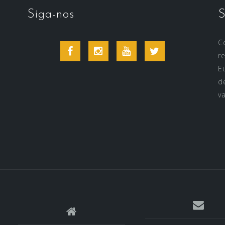
Siga-nos
S
C
Facebook
Instagram
Youtube
Twitter
r
E
d
v